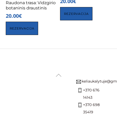
20.00
€
Raudona trasa: Vidzgirio
botaninis draustinis
REZERVACIJA
20.00
€
REZERVACIJA
Back
keliaukalytuje@gm
To
Top
+370 676
14143
+370 698
35419