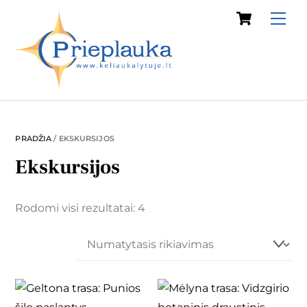
Cart
Skip
Me
to
content
PRADŽIA
/ EKSKURSIJOS
Ekskursijos
Rodomi visi rezultatai: 4