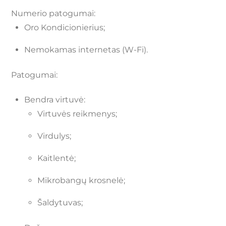
Numerio patogumai:
Oro Kondicionierius;
Nemokamas internetas (W-Fi).
Patogumai:
Bendra virtuvė:
Virtuvės reikmenys;
Virdulys;
Kaitlentė;
Mikrobangų krosnelė;
Šaldytuvas;