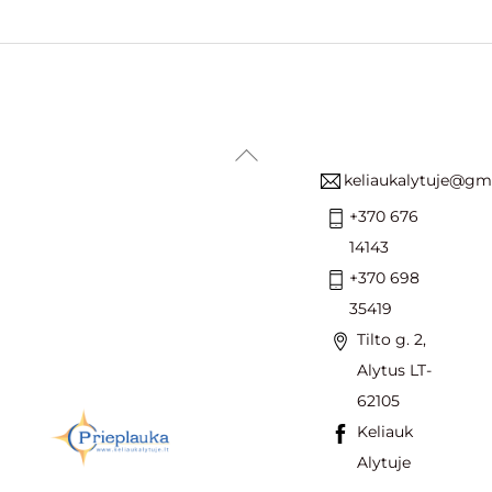
Back
keliaukalytuje@gm
To
Top
+370 676
14143
+370 698
35419
Tilto g. 2,
Alytus LT-
62105
Keliauk
Alytuje