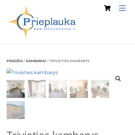
Cart
Skip
Me
to
content
PRADŽIA
/
KAMBARIAI
/ TRIVIETIES KAMBARYS
Trivieties kambarys