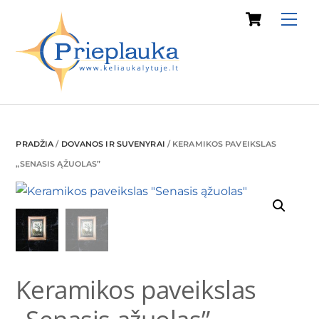
Cart
Skip
Me
to
content
PRADŽIA
/
DOVANOS IR SUVENYRAI
/ KERAMIKOS PAVEIKSLAS
„SENASIS ĄŽUOLAS”
Keramikos paveikslas
„Senasis ąžuolas”