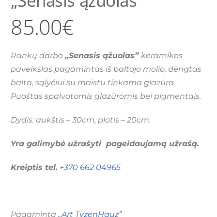
85.00
€
Rankų darbo
„Senasis ąžuolas”
keramikos
paveikslas pagamintas iš baltojo molio, dengtas
balta, sąlyčiui su maistu tinkama glazūra.
Puoštas spalvotomis glazūromis bei pigmentais.
Dydis: aukštis – 30cm, plotis – 20cm.
Yra galimybė užrašyti pageidaujamą užrašą.
Kreiptis tel.
+370 662 04965
Pagaminta
„Art TyzenHauz”