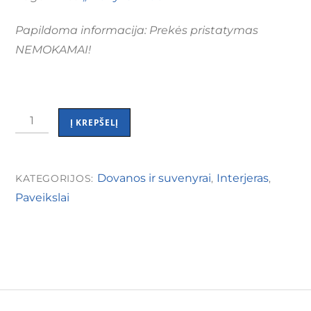
Papildoma informacija: Prekės pristatymas
NEMOKAMAI!
produkto
Į KREPŠELĮ
kiekis:
Keramikos
paveikslas
Dovanos ir suvenyrai
Interjeras
KATEGORIJOS:
,
,
"Senasis
Paveikslai
ąžuolas"