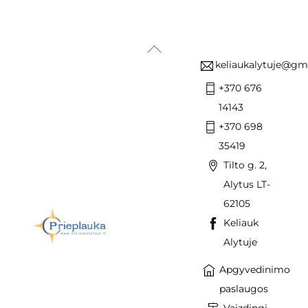
Back
keliaukalytuje@gm
To
Top
+370 676
14143
+370 698
35419
Tilto g. 2,
Alytus LT-
62105
Keliauk
Alytuje
Apgyvedinimo
paslaugos
Vaizdingi